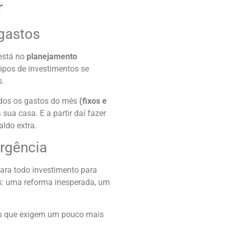
r
 gastos
 está no
planejamento
ipos de investimentos se
s.
odos os gastos do mês
(fixos e
ua casa. E a partir daí fazer
aldo extra.
rgência
ara todo investimento para
os: uma reforma inesperada, um
os que exigem um pouco mais