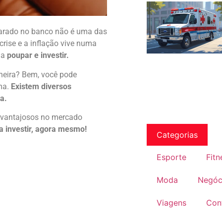
 parado no banco não é uma das
ise e a inflação vive numa
 a
poupar e investir.
aneira? Bem, você pode
ma.
Existem diversos
da.
 vantajosos no mercado
a investir, agora mesmo!
Categorias
Esporte
Fitn
Moda
Negóc
Viagens
Con