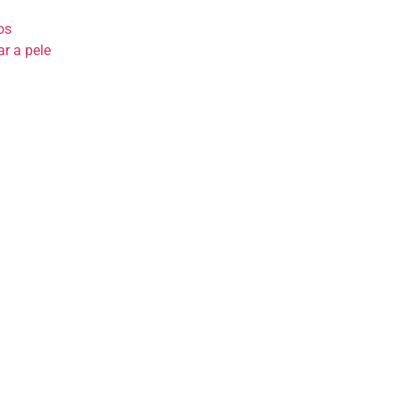
os
r a pele