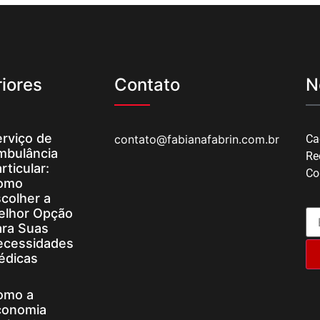
iores
Contato
N
rviço de
contato@fabianafabrin.com.br
Ca
mbulância
Re
rticular:
Co
omo
colher a
elhor Opção
ara Suas
ecessidades
édicas
omo a
conomia