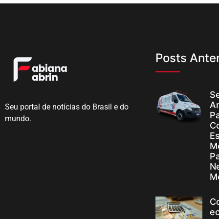
Posts Anter
Se
A
Seu portal de notícias do Brasil e do
Pa
mundo.
C
Es
M
P
N
M
C
e