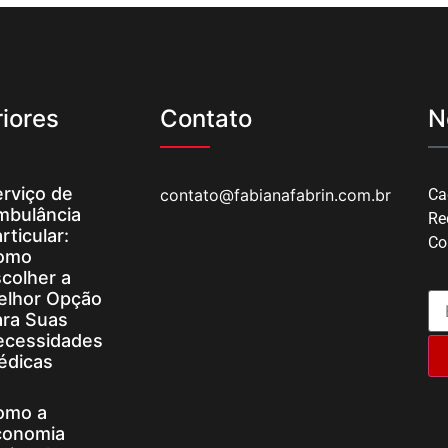
iores
Contato
N
rviço de
contato@fabianafabrin.com.br
Ca
mbulância
Re
rticular:
Co
omo
colher a
elhor Opção
ara Suas
ecessidades
édicas
omo a
conomia