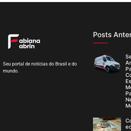
Posts Anter
Se
A
Seu portal de notícias do Brasil e do
Pa
mundo.
C
Es
M
P
N
M
C
e