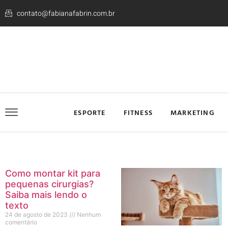
contato@fabianafabrin.com.br
ESPORTE
FITNESS
MARKETING
Como montar kit para
pequenas cirurgias?
Saiba mais lendo o
texto
24 de agosto de 2023
Nenhum
comentário