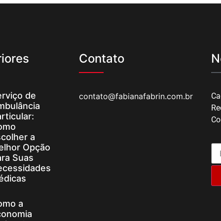
iores
Contato
N
rviço de
contato@fabianafabrin.com.br
Ca
mbulância
Re
rticular:
Co
omo
colher a
elhor Opção
ara Suas
ecessidades
édicas
omo a
conomia