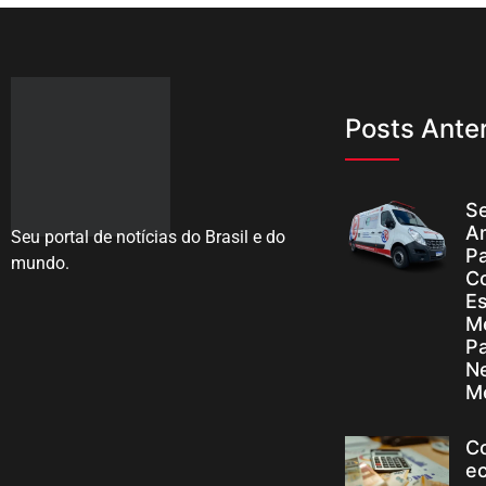
Posts Anter
Se
A
Seu portal de notícias do Brasil e do
Pa
mundo.
C
Es
M
P
N
M
C
e